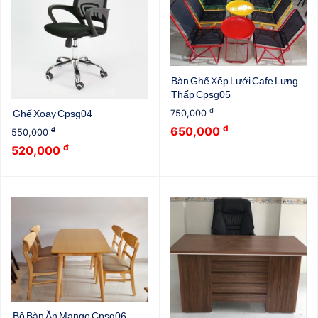
Bàn Ghế Xếp Lưới Cafe Lưng
Thấp Cpsg05
đ
750,000
Ghế Xoay Cpsg04
đ
650,000
đ
550,000
đ
520,000
Bộ Bàn Ăn Mango Cpsg06