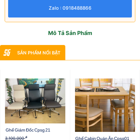
Zalo : 0918488866
Mô Tả Sản Phẩm
SẢN PHẨM NỔI BẬT
Ghế Giám Đốc Cpsg 21
đ
3,100,000
Ghế Cabin Quán Ăn Cpsg01