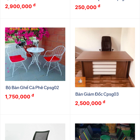
đ
2,900,000
đ
250,000
Bộ Bàn Ghế Cà Phê Cpsg02
Bàn Giám Đốc Cpsg03
đ
1,750,000
đ
2,500,000