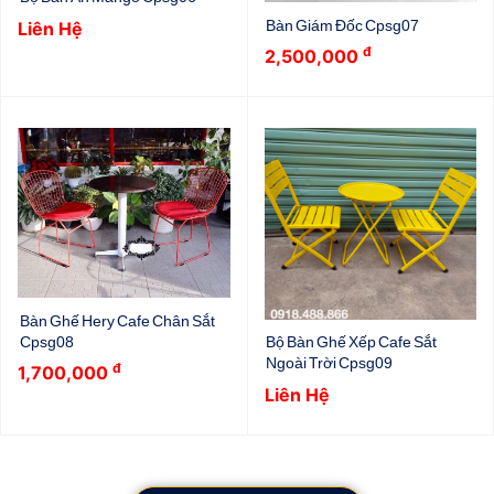
Bàn Giám Đốc Cpsg07
Liên Hệ
đ
2,500,000
Bàn Ghế Hery Cafe Chân Sắt
Cpsg08
Bộ Bàn Ghế Xếp Cafe Sắt
Ngoài Trời Cpsg09
đ
1,700,000
Liên Hệ