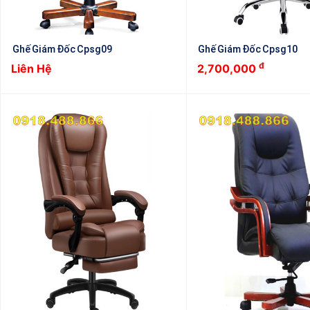
Ghế Giám Đốc Cpsg09
Ghế Giám Đốc Cpsg10
đ
Liên Hệ
2,700,000