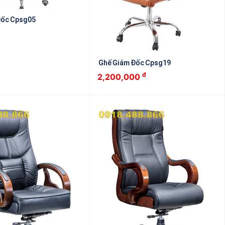
Đốc Cpsg05
Ghế Giám Đốc Cpsg19
đ
2,200,000