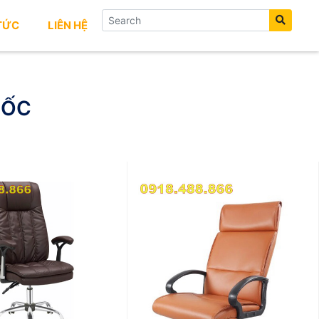
 TỨC
LIÊN HỆ
ĐỐC