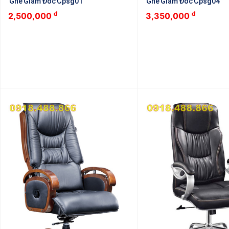
Ghế Giám Đốc Cpsg01
Ghế Giám Đốc Cpsg04
đ
đ
2,500,000
3,350,000