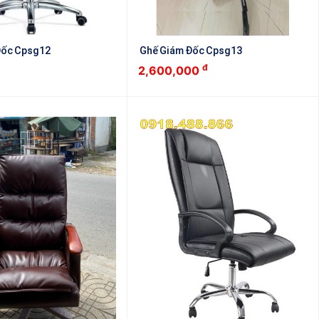
Đốc Cpsg12
Ghế Giám Đốc Cpsg13
đ
2,600,000