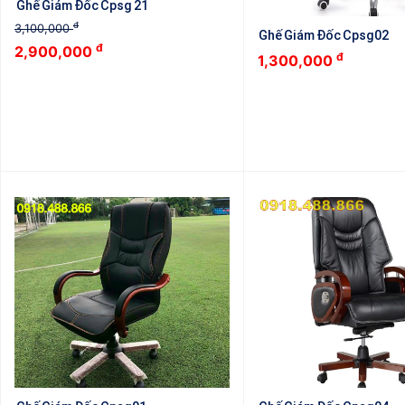
Ghế Giám Đốc Cpsg 21
đ
3,100,000
Ghế Giám Đốc Cpsg02
đ
2,900,000
đ
1,300,000