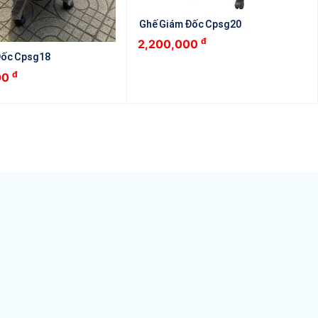
Ghế Giám Đốc Cpsg20
đ
2,200,000
Đốc Cpsg18
đ
00