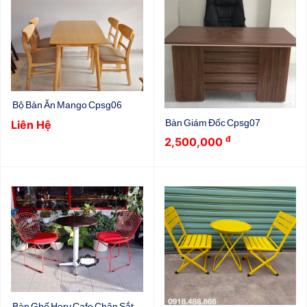
Bộ Bàn Ăn Mango Cpsg06
Bàn Giám Đốc Cpsg07
Liên Hệ
đ
2,500,000
Bàn Ghế Hery Cafe Chân Sắt