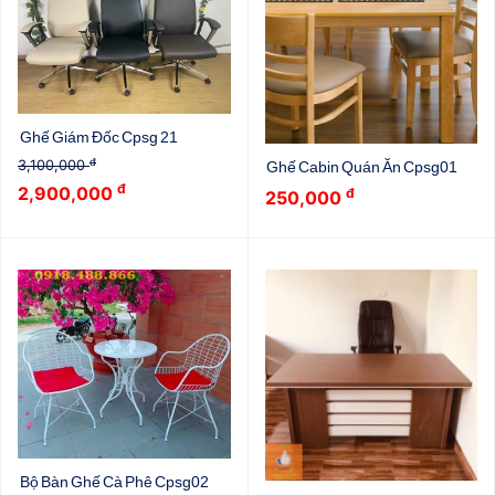
Ghế Giám Đốc Cpsg 21
đ
3,100,000
Ghế Cabin Quán Ăn Cpsg01
đ
2,900,000
đ
250,000
Bộ Bàn Ghế Cà Phê Cpsg02