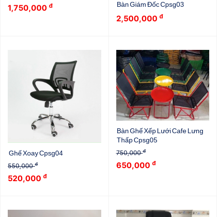
Bàn Giám Đốc Cpsg03
đ
1,750,000
đ
2,500,000
Bàn Ghế Xếp Lưới Cafe Lưng
Thấp Cpsg05
đ
750,000
Ghế Xoay Cpsg04
đ
650,000
đ
550,000
đ
520,000