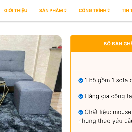
GIỚI THIỆU
SẢN PHẨM
CÔNG TRÌNH
TIN
BỘ BÀN GHẾ
1 bộ gồm 1 sofa d
Hàng gia công tạ
Chất liệu: mouse
nhung theo yêu cầ