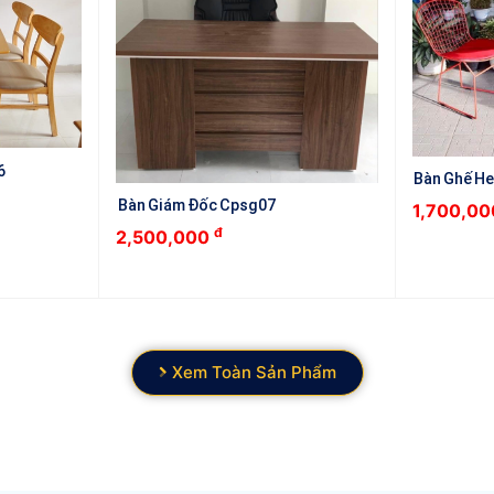
6
Bàn Ghế He
Bàn Giám Đốc Cpsg07
1,700,0
đ
2,500,000
Xem Toàn Sản Phẩm