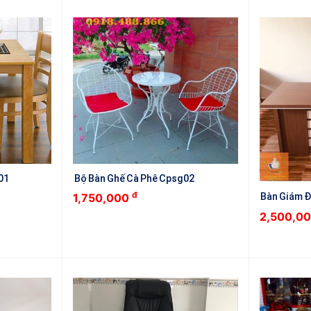
Bộ Bàn Ghế Cà Phê Cpsg02
01
đ
Bàn Giám 
1,750,000
2,500,0