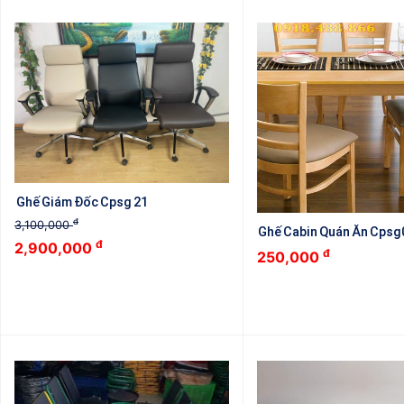
Ghế Giám Đốc Cpsg 21
đ
3,100,000
Ghế Cabin Quán Ăn Cpsg
đ
2,900,000
đ
250,000