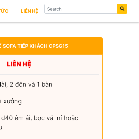
 TỨC
LIÊN HỆ
 SOFA TIẾP KHÁCH CPSG15
LIÊN HỆ
ài, 2 đôn và 1 bàn
i xưởng
 d40 êm ái, bọc vải nỉ hoặc
u