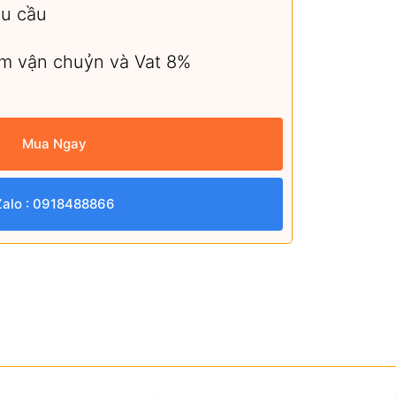
êu cầu
ồm vận chuỷn và Vat 8%
Mua Ngay
Zalo : 0918488866