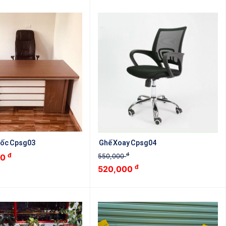
Đốc Cpsg03
Ghế Xoay Cpsg04
đ
đ
00
550,000
đ
520,000