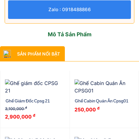
Zalo : 0918488866
Mô Tả Sản Phẩm
SẢN PHẨM NỔI BẬT
Ghế Giám Đốc Cpsg 21
Ghế Cabin Quán Ăn Cpsg01
đ
đ
3,100,000
250,000
đ
2,900,000