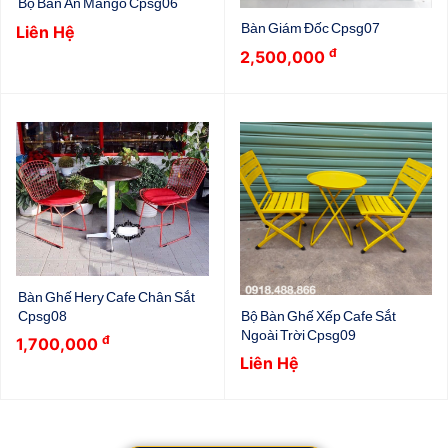
Bộ Bàn Ăn Mango Cpsg06
Bàn Giám Đốc Cpsg07
Liên Hệ
đ
2,500,000
Bàn Ghế Hery Cafe Chân Sắt
Cpsg08
Bộ Bàn Ghế Xếp Cafe Sắt
Ngoài Trời Cpsg09
đ
1,700,000
Liên Hệ