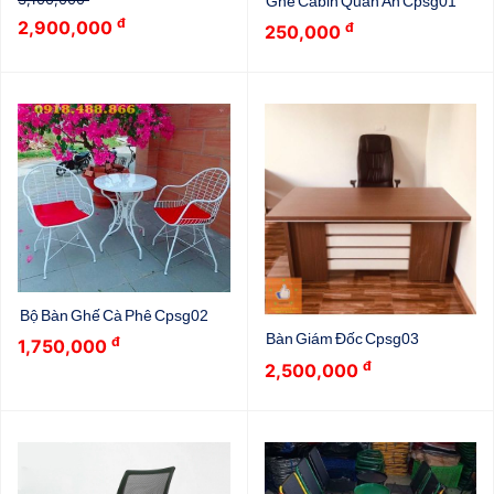
Ghế Cabin Quán Ăn Cpsg01
đ
2,900,000
đ
250,000
Bộ Bàn Ghế Cà Phê Cpsg02
Bàn Giám Đốc Cpsg03
đ
1,750,000
đ
2,500,000