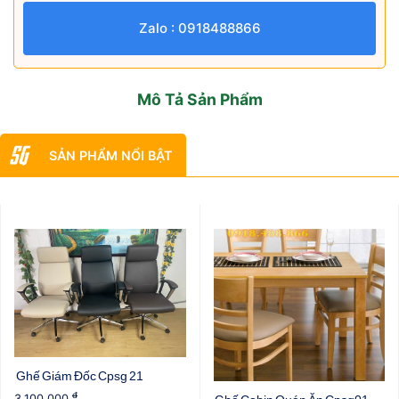
Zalo : 0918488866
Mô Tả Sản Phẩm
SẢN PHẨM NỔI BẬT
Ghế Giám Đốc Cpsg 21
đ
3,100,000