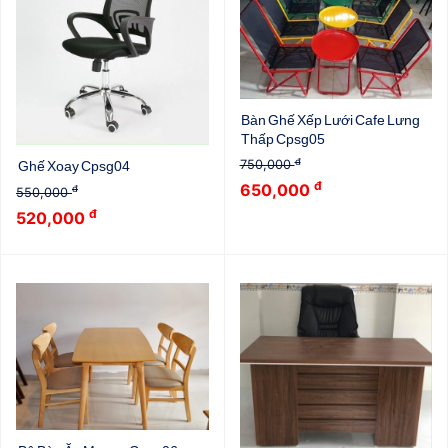
Bàn Ghế Xếp Lưới Cafe Lưng
Thấp Cpsg05
đ
750,000
Ghế Xoay Cpsg04
đ
650,000
đ
550,000
đ
520,000