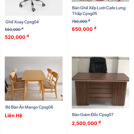
Bàn Ghế Xếp Lưới Cafe Lưng
Thấp Cpsg05
đ
750,000
Ghế Xoay Cpsg04
đ
650,000
đ
550,000
đ
520,000
Bộ Bàn Ăn Mango Cpsg06
Bàn Giám Đốc Cpsg07
Liên Hệ
đ
2,500,000