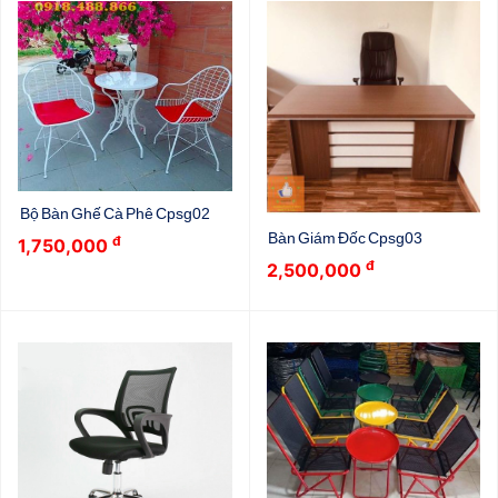
Bộ Bàn Ghế Cà Phê Cpsg02
Bàn Giám Đốc Cpsg03
đ
1,750,000
đ
2,500,000