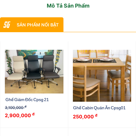
Mô Tả Sản Phẩm
SẢN PHẨM NỔI BẬT
Ghế Giám Đốc Cpsg 21
đ
3,100,000
Ghế Cabin Quán Ăn Cpsg01
đ
2,900,000
đ
250,000