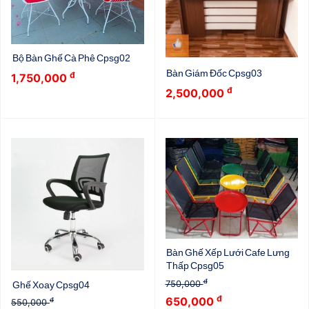
Bộ Bàn Ghế Cà Phê Cpsg02
Bàn Giám Đốc Cpsg03
đ
1,750,000
đ
2,500,000
Bàn Ghế Xếp Lưới Cafe Lưng
Thấp Cpsg05
đ
750,000
Ghế Xoay Cpsg04
đ
650,000
đ
550,000