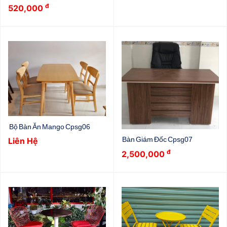
đ
520,000
Bộ Bàn Ăn Mango Cpsg06
Bàn Giám Đốc Cpsg07
Liên Hệ
đ
2,500,000