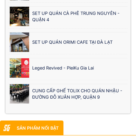
SET UP QUÁN CÀ PHÊ TRUNG NGUYÊN -
QUẬN 4
SET UP QUÁN ORIMI CAFE TẠI ĐÀ LẠT
Leged Revived - PleiKu Gia Lai
CUNG CẤP GHẾ TOLIX CHO QUÁN NHẬU -
ĐƯỜNG ĐỖ XUÂN HỢP, QUẬN 9
SẢN PHẨM NỔI BẬT