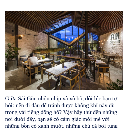
Giữa Sài Gòn nhộn nhịp và xô bồ, đôi lúc bạn tự
hỏi: nên đi đâu để tránh được không khí này dù
trong vài tiếng đồng hồ? Vậy hãy thử đến những
nơi dưới đây, bạn sẽ có cảm giác mới mẻ với
những bồn cỏ xanh mướt, những chú cá bơi tung