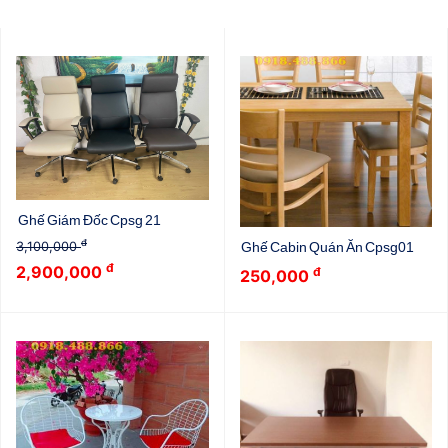
Ghế Giám Đốc Cpsg 21
đ
3,100,000
Ghế Cabin Quán Ăn Cpsg01
đ
2,900,000
đ
250,000